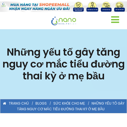
Những yếu tố gây tăng
nguy cơ mắc tiểu đường
thai kỳ ở mẹ bầu
TRANG CHỦ
BLOGS
SỨC KHỎE CHO MẸ
NHỮNG YẾU TỐ GÂY
TĂNG NGUY CƠ MẮC TIỂU ĐƯỜNG THAI KỲ Ở MẸ BẦU