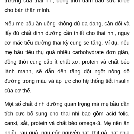
trưởng của thai nhi, đồng thời đảm bảo sức khỏe 
cho bản thân mình.
Nếu mẹ bầu ăn uống không đủ đa dạng, cân đối và 
lấy đủ chất dinh dưỡng cần thiết cho thai nhi, nguy 
cơ mắc tiểu đường thai kỳ cũng sẽ tăng. Ví dụ, nếu 
mẹ bầu tiêu thụ quá nhiều carbohydrate đơn giản, 
đồng thời cung cấp ít chất xơ, protein và chất béo 
lành mạnh, sẽ dẫn đến tăng đột ngột nồng độ 
đường trong máu và áp lực cho hệ thống tiết insulin 
của cơ thể.
Một số chất dinh dưỡng quan trọng mà mẹ bầu cần 
tích cực bổ sung cho thai nhi bao gồm acid folic, 
canxi, sắt, protein và chất béo omega-3. Mẹ nên ăn 
nhiều rau quả, ngũ cốc nguyên hạt, thịt gà, hạt chia 