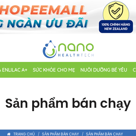
 ENLILAC A+
SỨC KHỎE CHO MẸ
NUÔI DƯỠNG BÉ YÊU
C
Sản phẩm bán chạy
TRANG CHỦ
SẢN PHẨM BÁN CHẠY
SẢN PHẨM BÁN CHẠY