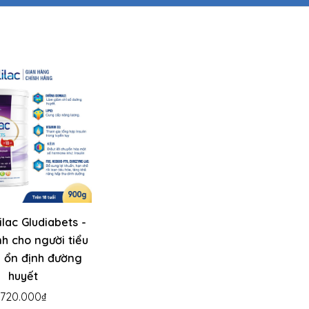
ilac Gludiabets -
h cho người tiểu
 ổn định đường
huyết
720.000₫