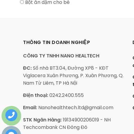
Bột ăn dặm cho bé
THÔNG TIN DOANH NGHIỆP
CÔNG TY TNHH NANO HEALTECH
ĐC:
Số nhà BT3.04, Đường XP8 - KĐT
Viglacera Xuân Phương, P. Xuân Phương, Q.
Nam Từ Liêm, TP Hà Nội
Điện thoại:
0242.2400.555
Email:
Nanohealthtech.ltd@gmail.com
STK Ngân Hàng:
19134900206019 - NH
Techcombank CN Đông Đô