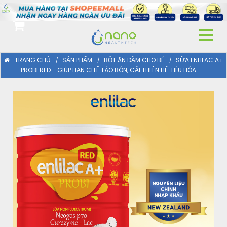
TRANG CHỦ
SẢN PHẨM
BỘT ĂN DẶM CHO BÉ
SỮA ENLILAC A+
PROBI RED - GIÚP HẠN CHẾ TÁO BÓN, CẢI THIỆN HỆ TIÊU HÓA