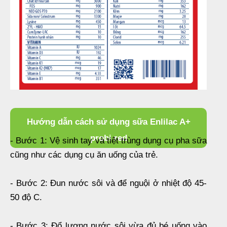
Hướng dẫn cách sử dụng sữa Enlilac A+
probi red
- Bước 1: Vệ sinh tay và tiệt trùng dụng cụ pha sữa
cũng như các dụng cụ ăn uống của trẻ.
- Bước 2: Đun nước sôi và để nguội ở nhiệt độ 45-
50 độ C.
- Bước 3: Đổ lượng nước sôi vừa đủ bé uống vào