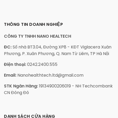
THÔNG TIN DOANH NGHIỆP
CÔNG TY TNHH NANO HEALTECH
ĐC:
Số nhà BT3.04, Đường XP8 - KĐT Viglacera Xuân
Phương, P. Xuân Phương, Q. Nam Từ Liêm, TP Hà Nội
Điện thoại:
0242.2400.555
Email:
Nanohealthtech.ltd@gmail.com
STK Ngân Hàng:
19134900206019 - NH Techcombank
CN Đông Đô
DANH SÁCH CỬA HÀNG