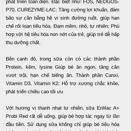
phát triển toàn diện. Đặc biệt như: FOS, NEOGOS-
P70, CUREZYME-LAC: Tăng cường lợi khuẩn, đảm
bảo sự cân bằng hệ vi sinh đường ruột, giúp hạn
chế rối loạn tiêu hóa. Đạm mềm, nhỏ, tự nhiên: Phù
hợp với hệ tiêu hóa non nớt của trẻ, giúp trẻ dễ hấp
thụ dưỡng chất.
Bên cạnh đó, trong sữa còn có các thành phần
Protein, kẽm, lysine Giúp bé ăn ngon, tăng cân
vượt trội, hạn chế biếng ăn. Thành phần Canxi,
Vitamin D3, Vitamin K2: Hỗ trợ xương chắc khỏe,
phát triển chiều cao tối ưu
Với hương vị thanh nhạt tự nhiên, sữa Enlilac A+
Probi Red rất dễ uống, giúp bé hợp tác ngay từ lần
đầu tiên. Sử dụng sữa không chỉ giúp bé tiêu hóa