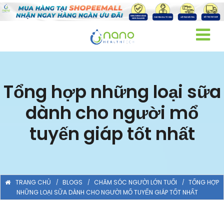
Tổng hợp những loại sữa
dành cho người mổ
tuyến giáp tốt nhất
TRANG CHỦ
BLOGS
CHĂM SÓC NGƯỜI LỚN TUỔI
TỔNG HỢP
NHỮNG LOẠI SỮA DÀNH CHO NGƯỜI MỔ TUYẾN GIÁP TỐT NHẤT