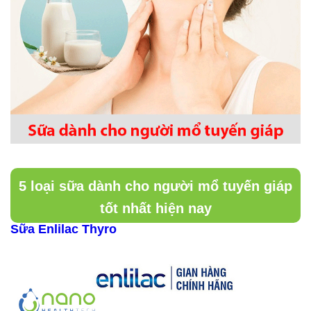
5 loại sữa dành cho người mổ tuyến giáp
tốt nhất hiện nay
Sữa Enlilac Thyro