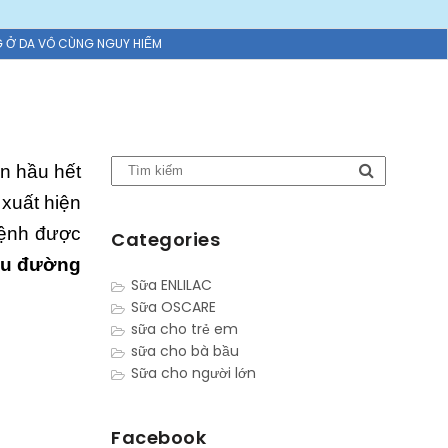
G Ở DA VÔ CÙNG NGUY HIỂM
n hầu hết
 xuất hiện
bệnh được
Categories
ểu đường
Sữa ENLILAC
Sữa OSCARE
sữa cho trẻ em
sữa cho bà bầu
Sữa cho người lớn
Facebook