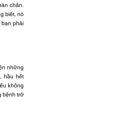
bàn chân.
g biết, nó
 bạn phải
hiện những
, hầu hết
nếu không
g bệnh trở