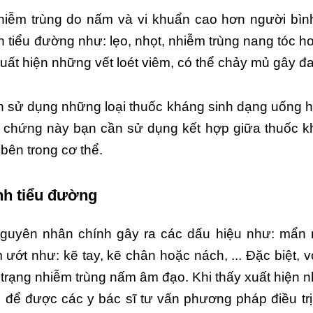
hiễm trùng do nấm và vi khuẩn cao hơn người bìn
 tiểu đường như: lẹo, nhọt, nhiễm trùng nang tóc h
uất hiện những vết loét viêm, có thể chảy mủ gây đ
ch sử dụng những loại thuốc kháng sinh dạng uống 
n chứng này bạn cần sử dụng kết hợp giữa thuốc k
 bên trong cơ thể.
nh tiểu đường
guyên nhân chính gây ra các dấu hiệu như: mẩn 
t như: kẽ tay, kẽ chân hoặc nách, ... Đặc biệt, v
h trạng nhiễm trùng nấm âm đạo. Khi thấy xuất hiện
để được các y bác sĩ tư vấn phương pháp điều trị