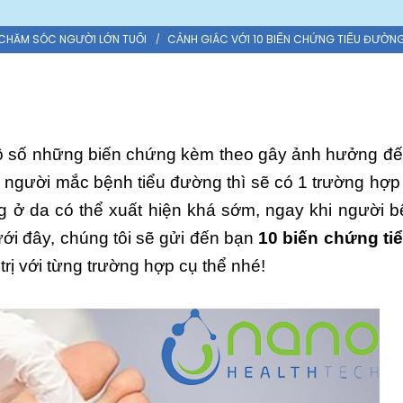
CHĂM SÓC NGƯỜI LỚN TUỔI
CẢNH GIÁC VỚI 10 BIẾN CHỨNG TIỂU ĐƯỜN
vô số những biến chứng kèm theo gây ảnh hưởng đế
 người mắc bệnh tiểu đường thì sẽ có 1 trường hợp
 ở da có thể xuất hiện khá sớm, ngay khi người 
ới đây, chúng tôi sẽ gửi đến bạn
10 biến chứng ti
ị với từng trường hợp cụ thể nhé!