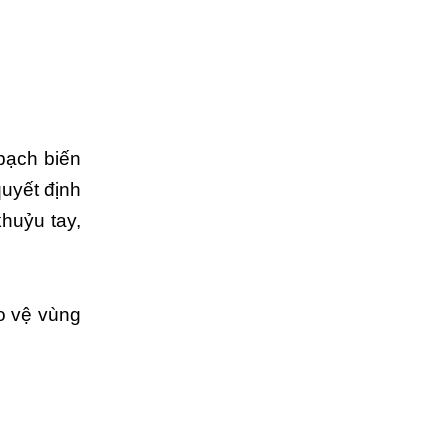
bạch biến
quyết định
khuỷu tay,
ảo vệ vùng