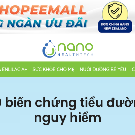
 ENLILAC A+
SỨC KHỎE CHO MẸ
NUÔI DƯỠNG BÉ YÊU
C
0 biến chứng tiểu đư
nguy hiểm