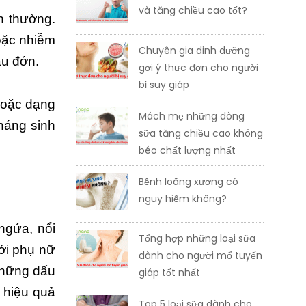
và tăng chiều cao tốt?
h thường.
oặc nhiễm
Chuyên gia dinh dưỡng
au đớn.
gợi ý thực đơn cho người
bị suy giáp
hoặc dạng
Mách mẹ những dòng
háng sinh
sữa tăng chiều cao không
béo chất lượng nhất
Bệnh loãng xương có
nguy hiểm không?
ngứa, nổi
Tổng hợp những loại sữa
ới phụ nữ
dành cho người mổ tuyến
 những dấu
giáp tốt nhất
 hiệu quả
Top 5 loại sữa dành cho