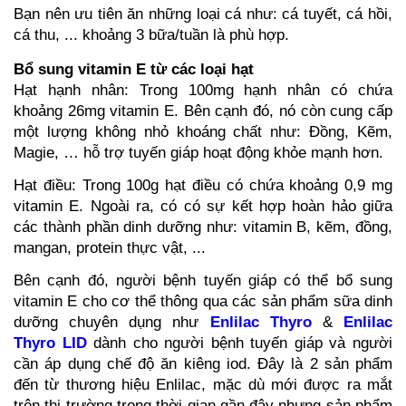
Bạn nên ưu tiên ăn những loại cá như: cá tuyết, cá hồi, 
cá thu, ... khoảng 3 bữa/tuần là phù hợp.
Bổ sung vitamin E từ các loại hạt
Hạt hạnh nhân: Trong 100mg hạnh nhân có chứa 
khoảng 26mg vitamin E. Bên cạnh đó, nó còn cung cấp 
một lượng không nhỏ khoáng chất như: Đồng, Kẽm, 
Magie, … hỗ trợ tuyến giáp hoạt động khỏe mạnh hơn. 
Hạt điều: Trong 100g hạt điều có chứa khoảng 0,9 mg 
vitamin E. Ngoài ra, có có sự kết hợp hoàn hảo giữa 
các thành phần dinh dưỡng như: vitamin B, kẽm, đồng, 
mangan, protein thực vật, ...
Bên cạnh đó, người bệnh tuyến giáp có thể bổ sung 
vitamin E cho cơ thể thông qua các sản phẩm sữa dinh 
dưỡng chuyên dụng như 
Enlilac Thyro
 & 
Enlilac 
Thyro LID
 dành cho người bệnh tuyến giáp và người 
cần áp dụng chế độ ăn kiêng iod. Đây là 2 sản phẩm 
đến từ thương hiệu Enlilac, mặc dù mới được ra mắt 
trên thị trường trong thời gian gần đây nhưng sản phẩm 