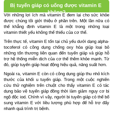
Bị tuyến giáp có uống được vitamin E 
không?
Với những lợi ích mà vitamin E đem lại cho sức khỏe 
được chúng tôi giới thiệu ở phần trên. Một lần nữa có 
thể khẳng định vitamin E là một trong những loại 
vitamin thiết yếu không thể thiếu của cơ thể. 
Trên thực tế, vitamin E tổn tại chủ yếu dưới dạng alpha-
tocoferol có công dụng chống oxy hóa giúp loại bỏ 
những tổn thương liên quan đến tuyến giáp và giúp hỗ 
trợ hệ thống miễn dịch của cơ thể thêm khỏe mạnh. Từ 
đó, giúp tuyến giáp hoạt động hiệu quả, năng suất hơn. 
Ngoài ra, vitamin E còn có công dụng giúp thu nhỏ kích 
thước của khối u tuyến giáp. Trong một cuộc nghiên 
cứu thử nghiệm trên chuột cho thấy vitamin E có tác 
dụng bảo vệ tuyến giáp đồng thời làm giảm nguy cơ bị 
ngộ độc iod. Chính vì vậy, người bi tuyến giáp có thể bổ 
sung vitamin E với liều lượng phù hợp để hỗ trợ đẩy 
nhanh quá trình trị bệnh.