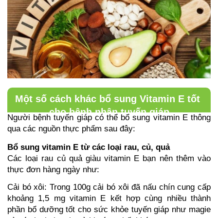
Một số cách khác bổ sung Vitamin E tốt 
cho bệnh nhân tuyến giáp
Người bệnh tuyến giáp có thể bổ sung vitamin E thông 
qua các nguồn thực phẩm sau đây:
Bổ sung vitamin E từ các loại rau, củ, quả
Các loại rau củ quả giàu vitamin E bạn nên thêm vào 
thực đơn hàng ngày như:
Cải bó xôi: Trong 100g cải bó xôi đã nấu chín cung cấp 
khoảng 1,5 mg vitamin E kết hợp cùng nhiều thành 
phần bổ dưỡng tốt cho sức khỏe tuyến giáp như magie 