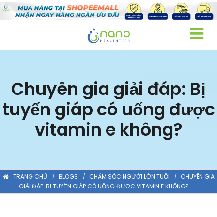
Chuyên gia giải đáp: Bị
tuyến giáp có uống được
vitamin e không?
TRANG CHỦ
BLOGS
CHĂM SÓC NGƯỜI LỚN TUỔI
CHUYÊN GIA
GIẢI ĐÁP: BỊ TUYẾN GIÁP CÓ UỐNG ĐƯỢC VITAMIN E KHÔNG?