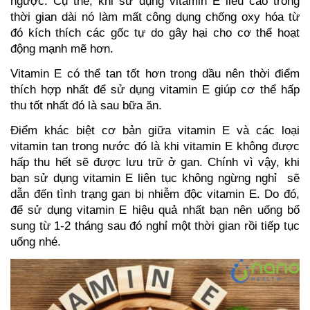
ngược. Cụ thể, khi sử dụng vitamin E liều cao trong 
thời gian dài nó làm mất công dụng chống oxy hóa từ 
đó kích thích các gốc tự do gây hại cho cơ thể hoạt 
động mạnh mẽ hơn.
Vitamin E có thể tan tốt hơn trong dầu nên thời điểm 
thích hợp nhất để sử dụng vitamin E giúp cơ thể hấp 
thu tốt nhất đó là sau bữa ăn. 
Điểm khác biệt cơ bản giữa vitamin E và các loại 
vitamin tan trong nước đó là khi vitamin E không được 
hấp thu hết sẽ được lưu trữ ở gan. Chính vì vậy, khi 
bạn sử dụng vitamin E liên tục không ngừng nghỉ  sẽ 
dẫn đến tình trạng gan bị nhiễm độc vitamin E. Do đó, 
để sử dụng vitamin E hiệu quả nhất bạn nên uống bổ 
sung từ 1-2 tháng sau đó nghỉ một thời gian rồi tiếp tục 
uống nhé. 