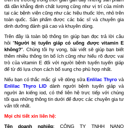
đã dần khẳng định chất lượng cũng như vị trí của mình 
tại các bệnh viện cũng như các hiệu thuốc lớn, nhỏ trên 
toàn quốc. Sản phẩm được các bác sĩ và chuyên gia 
dinh dưỡng đánh giá cao và khuyên dùng. 
Trên đây là toàn bộ thông tin giúp bạn đọc trả lời câu 
hỏi "
Người bị tuyến giáp có uống được vitamin E 
không?
". Chúng tôi hy vọng, bài viết sẽ giúp bạn biết 
thêm nhiều thông tin bổ ích cũng như hiểu rõ được vai 
trò của vitamin E đối với người bệnh tuyến tuyến giáp 
để từ đó lựa chọn cách bổ sung cho phù hợp nhất. 
Nếu bạn có thắc mắc gì về dòng sữa 
Enlilac Thyro 
và 
Enlilac Thyro LID
 dành người bệnh tuyến giáp và 
người ăn kiếng iod, có thể liên hệ trực tiếp với chúng 
tôi qua những thông tin dưới để được các chuyên gia tư 
vấn tốt nhất.
Mọi chi tiết xin liên hệ:
Tên doanh nghiệp
: CÔNG TY TNHH NANO 