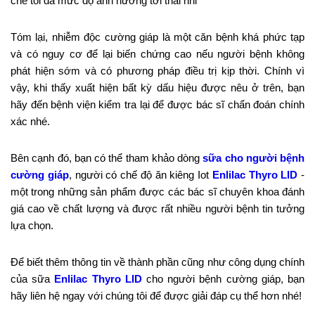
chế tối đa mức độ ảnh hưởng tới thai nhi
Tóm lại, nhiễm độc cường giáp là một căn bệnh khá phức tạp
và có nguy cơ để lại biến chứng cao nếu người bệnh không
phát hiện sớm và có phương pháp điều trị kịp thời. Chính vì
vậy, khi thấy xuất hiện bất kỳ dấu hiệu được nêu ở trên, bạn
hãy đến bệnh viện kiểm tra lại để được bác sĩ chẩn đoán chính
xác nhé.
Bên cạnh đó, bạn có thể tham khảo dòng
sữa cho người bệnh
cường giáp
, người có chế độ ăn kiêng Iot
Enlilac Thyro LID
-
một trong những sản phẩm được các bác sĩ chuyên khoa đánh
giá cao về chất lượng và được rất nhiều người bệnh tin tưởng
lựa chọn.
Để biết thêm thông tin về thành phần cũng như công dụng chính
của sữa
Enlilac Thyro LID
cho người bệnh cường giáp, bạn
hãy liên hệ ngay với chúng tôi để được giải đáp cụ thể hơn nhé!