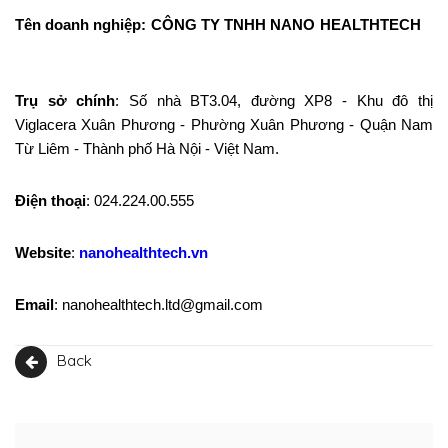
Tên doanh nghiệp: CÔNG TY TNHH NANO HEALTHTECH
Trụ sở chính
: Số nhà BT3.04, đường XP8 - Khu đô thị
Viglacera Xuân Phương - Phường Xuân Phương - Quận Nam
Từ Liêm - Thành phố Hà Nội - Việt Nam.
Điện thoại
: 024.224.00.555
Website
:
nanohealthtech.vn
Email
: nanohealthtech.ltd@gmail.com
Back