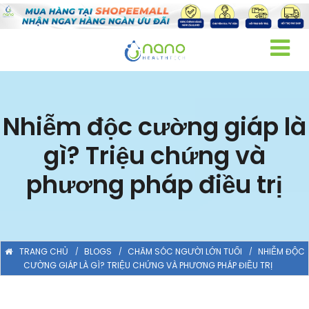
Nhiễm độc cường giáp là
gì? Triệu chứng và
phương pháp điều trị
TRANG CHỦ
BLOGS
CHĂM SÓC NGƯỜI LỚN TUỔI
NHIỄM ĐỘC
CƯỜNG GIÁP LÀ GÌ? TRIỆU CHỨNG VÀ PHƯƠNG PHÁP ĐIỀU TRỊ