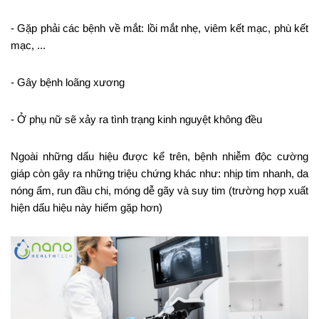
- Gặp phải các bệnh về mắt: lồi mắt nhẹ, viêm kết mạc, phù kết
mạc, ...
- Gây bệnh loãng xương
- Ở phụ nữ sẽ xảy ra tình trạng kinh nguyệt không đều
Ngoài những dấu hiệu được kể trên, bệnh nhiễm độc cường
giáp còn gây ra những triệu chứng khác như: nhịp tim nhanh, da
nóng ẩm, run đầu chi, móng dễ gãy và suy tim (trường hợp xuất
hiện dấu hiệu này hiếm gặp hơn)