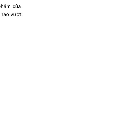
 phẩm của
í não vượt