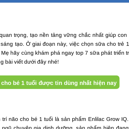
uan trọng, tạo nền tảng vững chắc nhất giúp con p
h sáng tạo. Ở giai đoạn này, việc chọn sữa cho trẻ 1
Mẹ hãy cùng khám phá ngay top 7 sữa phát triển tr
g bài viết dưới đây nhé!
o cho bé 1 tuổi được tin dùng nhất hiện nay
 trí não cho bé 1 tuổi là sản phẩm Enlilac Grow IQ
i ngũ chuyên gia dinh dưỡng, sản phẩm hiện đang