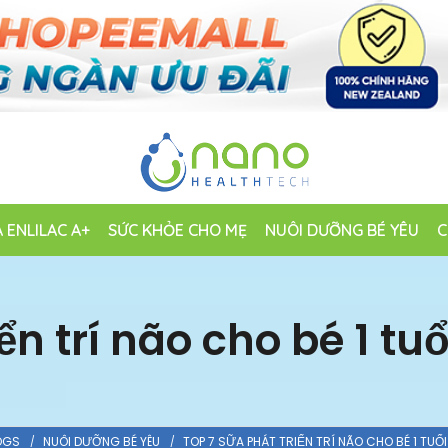
 ENLILAC A+
SỨC KHỎE CHO MẸ
NUÔI DƯỠNG BÉ YÊU
C
ển trí não cho bé 1 tuổ
OGS
NUÔI DƯỠNG BÉ YÊU
TOP 7 SỮA PHÁT TRIỂN TRÍ NÃO CHO BÉ 1 TUỔ