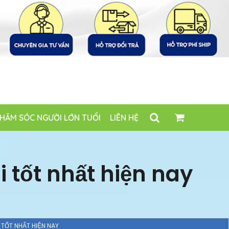
HĂM SÓC NGƯỜI LỚN TUỔI
LIÊN HỆ
i tốt nhất hiện nay
I TỐT NHẤT HIỆN NAY