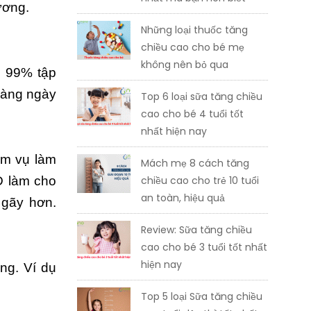
ương.
Những loại thuốc tăng
chiều cao cho bé mẹ
không nên bỏ qua
i 99% tập
hàng ngày
Top 6 loại sữa tăng chiều
cao cho bé 4 tuổi tốt
nhất hiện nay
iệm vụ làm
Mách mẹ 8 cách tăng
chiều cao cho trẻ 10 tuổi
 D làm cho
an toàn, hiệu quả
 gãy hơn.
Review: Sữa tăng chiều
cao cho bé 3 tuổi tốt nhất
hiện nay
ng. Ví dụ
Top 5 loại Sữa tăng chiều