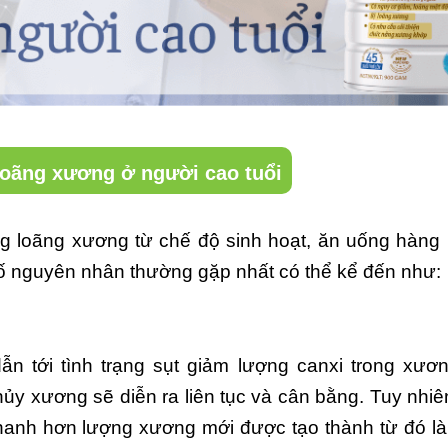
oãng xương ở người cao tuổi
ng loãng xương từ chế độ sinh hoạt, ăn uống hàng
số nguyên nhân thường gặp nhất có thể kể đến như:
ẫn tới tình trạng sụt giảm lượng canxi trong xươ
hủy xương sẽ diễn ra liên tục và cân bằng. Tuy nhiê
 nhanh hơn lượng xương mới được tạo thành từ đó l