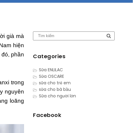
ời già mà
 Nam hiện
g đó, phần
Categories
Sữa ENLILAC
Sữa OSCARE
nxi trong
sữa cho trẻ em
sữa cho bà bầu
ậy nguyên
Sữa cho người lớn
ạng loãng
Facebook