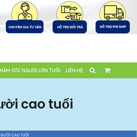
HĂM SÓC NGƯỜI LỚN TUỔI
LIÊN HỆ
ời cao tuổi
GƯỜI CAO TUỔI