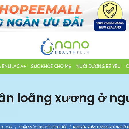
 ENLILAC A+
SỨC KHỎE CHO MẸ
NUÔI DƯỠNG BÉ YÊU
C
n loãng xương ở ngư
BLOGS
CHĂM SÓC NGƯỜI LỚN TUỔI
NGUYÊN NHÂN LOÃNG XƯƠNG Ở N