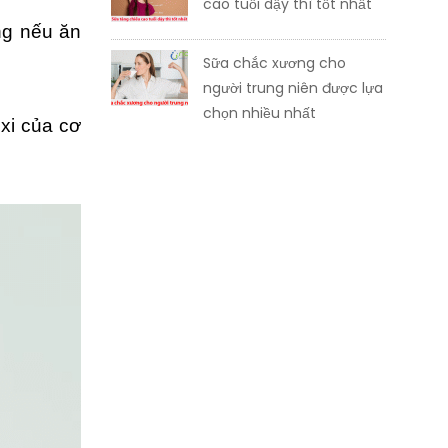
cao tuổi dậy thì tốt nhất
ng nếu ăn
Sữa chắc xương cho
người trung niên được lựa
chọn nhiều nhất
nxi của cơ