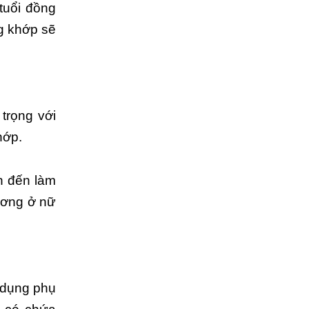
tuổi đồng
g khớp sẽ
 trọng với
hớp.
n đến làm
ương ở nữ
c dụng phụ