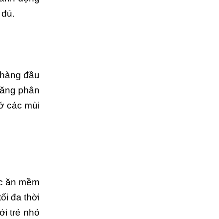
 đủ.
 hàng đầu
năng phân
hớ các mùi
ức ăn mềm
ối đa thời
i trẻ nhỏ