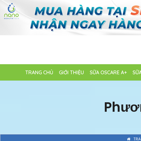
TRANG CHỦ
GIỚI THIỆU
SỮA OSCARE A+
SỮA
Phươn
TRA