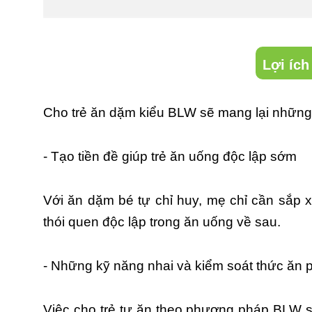
Lợi ích
Cho trẻ ăn dặm kiểu BLW sẽ mang lại những l
- Tạo tiền đề giúp trẻ ăn uống độc lập sớm
Với ăn dặm bé tự chỉ huy, mẹ chỉ cần sắp 
thói quen độc lập trong ăn uống về sau.
- Những kỹ năng nhai và kiểm soát thức ăn ph
Việc cho trẻ tự ăn theo phương pháp BLW s