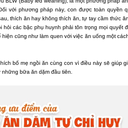
iểu BLW (Baby led weaning), là một phương pháp ă
Đối với phương pháp này, con được toàn quyền q
u, thích ăn hay không thích ăn, tự tay cầm thức ă
 hỏi các bậc phụ huynh phải tôn trọng mọi quyết đ
ể hiện cũng như làm quen với việc ăn uống một các
ích bố mẹ ngồi ăn cùng con vì điều này sẽ giúp gi
 từ những bữa ăn dặm đầu tiên.