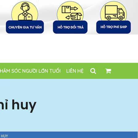
HĂM SÓC NGƯỜI LỚN TUỔI
LIÊN HỆ
hỉ huy
 HUY