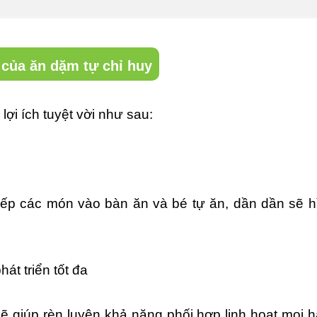
 của ăn dặm tự chỉ huy
ợi ích tuyệt vời như sau:
xếp các món vào bàn ăn và bé tự ăn, dần dần sẽ h
át triển tốt đa
ẽ giúp rèn luyện khả năng phối hợp linh hoạt mọi 