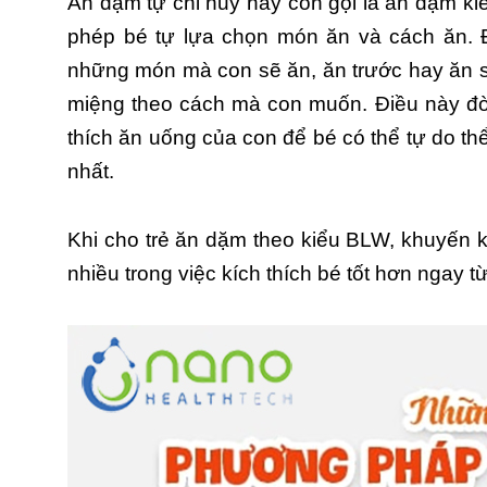
Ăn dặm tự chỉ huy hay còn gọi là ăn dặm k
phép bé tự lựa chọn món ăn và cách ăn. 
những món mà con sẽ ăn, ăn trước hay ăn sa
miệng theo cách mà con muốn. Điều này đòi
thích ăn uống của con để bé có thể tự do th
nhất.
Khi cho trẻ ăn dặm theo kiểu BLW, khuyến kh
nhiều trong việc kích thích bé tốt hơn ngay