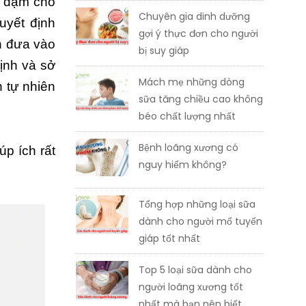
n dặm cho
Chuyên gia dinh dưỡng
uyết định
gợi ý thực đơn cho người
n đưa vào
bị suy giáp
ịnh và sở
Mách mẹ những dòng
h tự nhiên
sữa tăng chiều cao không
béo chất lượng nhất
Bệnh loãng xương có
úp ích rất
nguy hiểm không?
Tổng hợp những loại sữa
dành cho người mổ tuyến
giáp tốt nhất
Top 5 loại sữa dành cho
người loãng xương tốt
nhất mà bạn nên biết