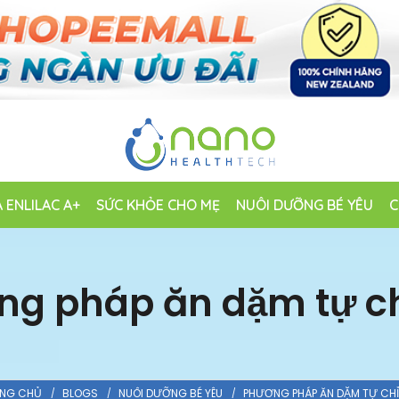
 ENLILAC A+
SỨC KHỎE CHO MẸ
NUÔI DƯỠNG BÉ YÊU
C
g pháp ăn dặm tự c
NG CHỦ
BLOGS
NUÔI DƯỠNG BÉ YÊU
PHƯƠNG PHÁP ĂN DẶM TỰ CHỈ